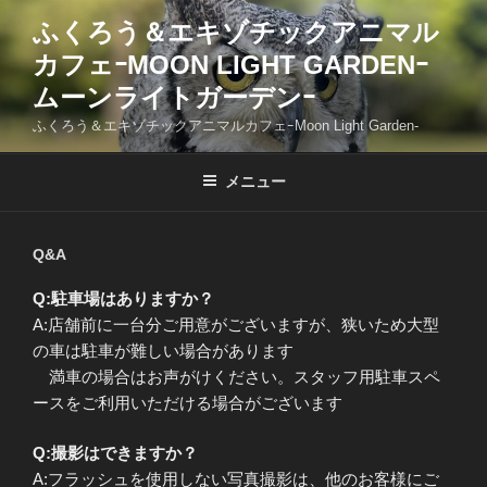
コ
ふくろう＆エキゾチックアニマル
ン
カフェｰMOON LIGHT GARDENｰ
テ
ン
ムーンライトガーデンｰ
ツ
ふくろう＆エキゾチックアニマルカフェｰMoon Light Garden-
へ
ス
メニュー
キ
ッ
プ
Q&A
Q:駐車場はありますか？
A:店舗前に一台分ご用意がございますが、狭いため大型
の車は駐車が難しい場合があります
満車の場合はお声がけください。スタッフ用駐車スペ
ースをご利用いただける場合がございます
Q:撮影はできますか？
A:フラッシュを使用しない写真撮影は、他のお客様にご