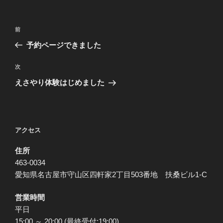
投
前
前
稿
の
予約ページできました
ナ
投
ビ
稿
次
次
ゲ
の
えさやり体験はじめました
投
ー
稿
シ
ョ
アクセス
ン
住所
463-0034
愛知県名古屋市守山区四軒家2丁目503番地 扶桑ビル1-C
営業時間
平日
15:00 ～ 20:00 (最終受付:19:00)