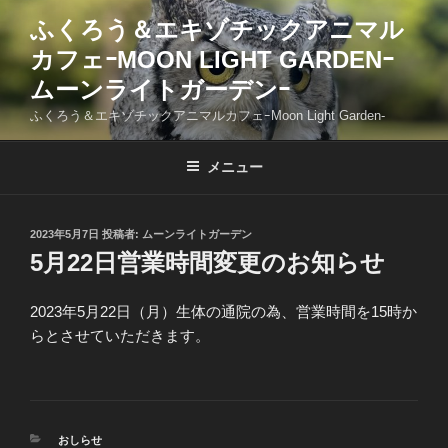
コ
ふくろう＆エキゾチックアニマル
ン
カフェｰMOON LIGHT GARDENｰ
テ
ン
ムーンライトガーデンｰ
ツ
ふくろう＆エキゾチックアニマルカフェｰMoon Light Garden-
へ
ス
メニュー
キ
ッ
プ
投
2023年5月7日
投稿者:
ムーンライトガーデン
稿
5月22日営業時間変更のお知らせ
日:
2023年5月22日（月）生体の通院の為、営業時間を15時か
らとさせていただきます。
カ
おしらせ