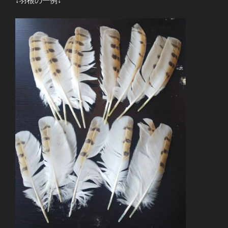
↓羽根の一例↓