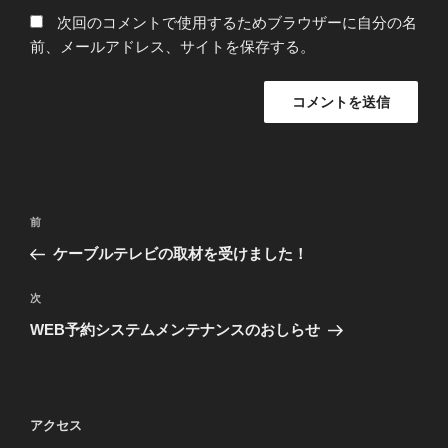
次回のコメントで使用するためブラウザーに自分の名
前、メールアドレス、サイトを保存する。
投
前
前
稿
の
ケーブルテレビの取材を受けました！
ナ
投
ビ
稿
次
次
ゲ
の
WEB予約システムメンテナンスのおしらせ
投
ー
稿
シ
ョ
アクセス
ン