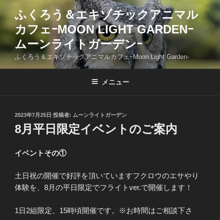
コ
ふくろう＆エキゾチックアニマル
ン
カフェｰMOON LIGHT GARDENｰ
テ
ン
ムーンライトガーデンｰ
ツ
ふくろう＆エキゾチックアニマルカフェｰMoon Light Garden-
へ
ス
メニュー
キ
ッ
プ
投
2023年7月25日
投稿者:
ムーンライトガーデン
稿
8月平日限定イベントのご案内
日:
イベントその①
土日祝の開催で好評を頂いていますフクロウのエサやり
体験を、8月の平日限定でフライトver.で開催します！
1日2組限定、15時頃開催です。※お時間はご相談下さ