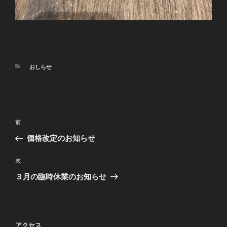
カ
おしらせ
テ
ゴ
リ
ー
投
前
前
稿
の
価格改定のお知らせ
ナ
投
ビ
稿
次
次
ゲ
の
３月の臨時休業のお知らせ
投
ー
稿
シ
ョ
アクセス