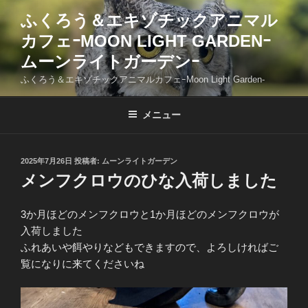
コ
ふくろう＆エキゾチックアニマル
ン
カフェｰMOON LIGHT GARDENｰ
テ
ン
ムーンライトガーデンｰ
ツ
ふくろう＆エキゾチックアニマルカフェｰMoon Light Garden-
へ
ス
メニュー
キ
ッ
プ
投
2025年7月26日
投稿者:
ムーンライトガーデン
稿
メンフクロウのひな入荷しました
日:
3か月ほどのメンフクロウと1か月ほどのメンフクロウが
入荷しました
ふれあいや餌やりなどもできますので、よろしければご
覧になりに来てくださいね